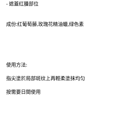
-
遮
蓋
红
腫
部位
成份:
红葡萄藤,玫瑰花精油蠟,绿色素
使用方法:
指尖塗於局部斑纹上再輕柔塗抹均匀
按需要日間使用