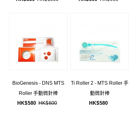
BioGenesis - DNS MTS
Ti Roller 2 - MTS Roller 手
Roller 手動微針棒
動微針棒
HK$
580
HK$
600
HK$
580