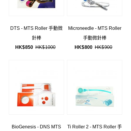
DTS - MTS Roller 手動微
Microneedle - MTS Roller
針棒
手動微針棒
HK$
850
HK$
1000
HK$
800
HK$
900
BioGenesis - DNS MTS
Ti Roller 2 - MTS Roller 手