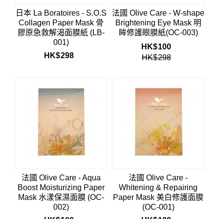
日本 La Boratoires - S.O.S
法國 Olive Care - W-shape
Collagen Paper Mask 骨
Brightening Eye Mask 明
膠原急救解渴面膜紙 (LB-
眸修護眼膜紙(OC-003)
001)
HK$
100
HK$
298
HK$
298
法國 Olive Care - Aqua
法國 Olive Care -
Boost Moisturizing Paper
Whitening & Repairing
Mask 水漾保濕面膜 (OC-
Paper Mask 美白修護面膜
002)
(OC-001)