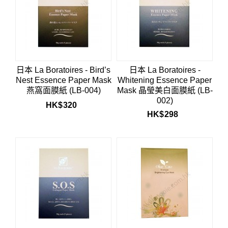
日本 La Boratoires - Bird’s
日本 La Boratoires -
Nest Essence Paper Mask
Whitening Essence Paper
燕窩面膜紙 (LB-004)
Mask 晶瑩美白面膜紙 (LB-
002)
HK$
320
HK$
298