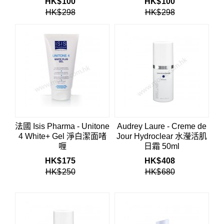
HK$
100
HK$
100
HK$
298
HK$
298
法國 Isis Pharma - Unitone
Audrey Laure - Creme de
4 White+ Gel 淨白潔面啫
Jour Hydroclear 水瀅活肌
喱
日霜 50ml
HK$
175
HK$
408
HK$
250
HK$
680