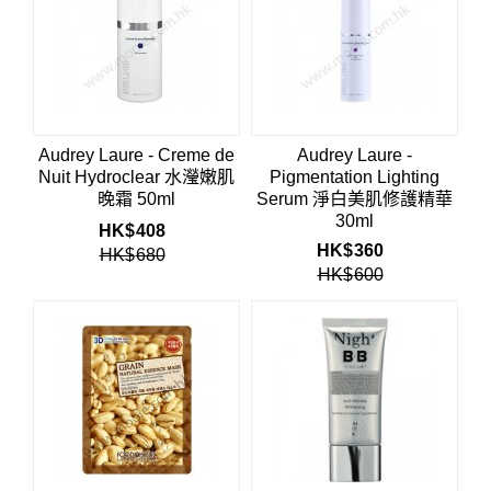
Audrey Laure - Creme de
Audrey Laure -
Nuit Hydroclear 水瀅嫩肌
Pigmentation Lighting
晚霜 50ml
Serum 淨白美肌修護精華
30ml
HK$
408
HK$
360
HK$
680
HK$
600