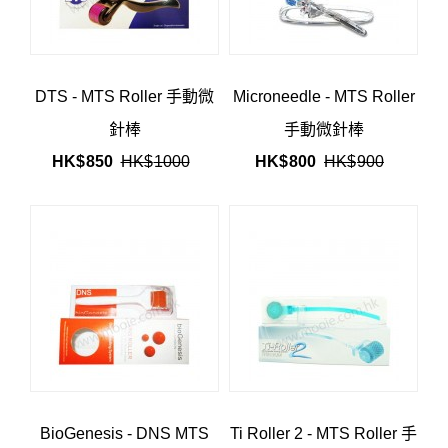
DTS - MTS Roller 手動微
Microneedle - MTS Roller
針棒
手動微針棒
HK$
850
HK$
1000
HK$
800
HK$
900
BioGenesis - DNS MTS
Ti Roller 2 - MTS Roller 手