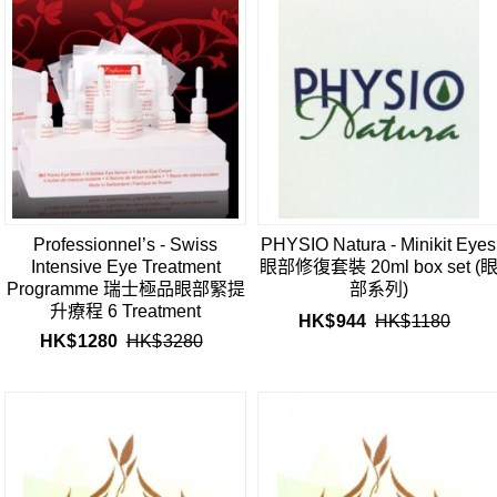
Professionnel’s - Swiss
PHYSIO Natura - Minikit Eyes
Intensive Eye Treatment
眼部修復套裝 20ml box set (
Programme 瑞士極品眼部緊提
部系列)
升療程 6 Treatment
HK$
944
HK$
1180
HK$
1280
HK$
3280