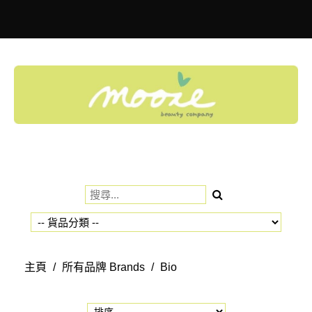
Toggle
navigation
主頁
/
所有品牌 Brands
/
Bio