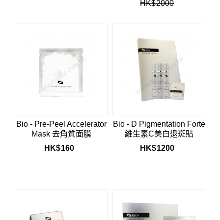
HK$
2000
Bio - Pre-Peel Accelerator
Bio - D Pigmentation Forte
Mask 去角質面膜
維生素C美白退斑貼
HK$
160
HK$
1200