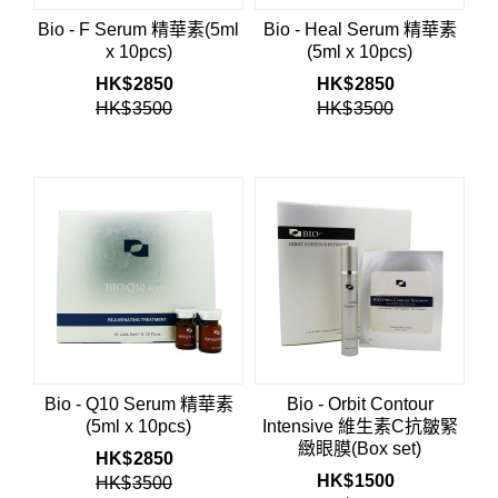
Bio - F Serum 精華素(5ml
Bio - Heal Serum 精華素
x 10pcs)
(5ml x 10pcs)
HK$
2850
HK$
2850
HK$
3500
HK$
3500
Bio - Q10 Serum 精華素
Bio - Orbit Contour
(5ml x 10pcs)
Intensive 維生素C抗皺緊
緻眼膜(Box set)
HK$
2850
HK$
1500
HK$
3500