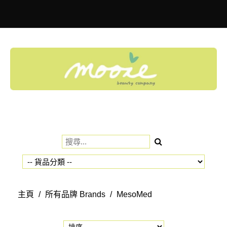
Toggle
navigation
主頁
/
所有品牌 Brands
/
MesoMed