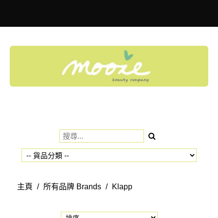
Toggle
navigation
主頁
/
所有品牌 Brands
/
Klapp